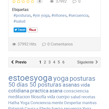
37992
0
0
Etiquetas:
posturas
yin yoga
riñones
secuencia
salud
Tweet
37992 Hits
0 Comentarios
Previo
1
2
3
4
5
6
Siguiente
estoesyoga
yoga
posturas
50 días 50 posturas
asanas
vida
cotidiana
practica
asana
consciencia
meditacion
filosofía
vida
cuerpo
salud
recetas
Hatha Yoga
Conciencia
mente
Despertar
mantras
Patanjali
Causa y Efecto
fuerza
secuencia
Yoga