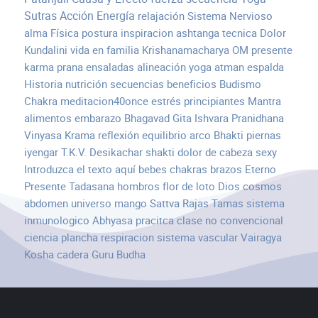
Sutras
Acción
Energía
relajación
Sistema Nervioso
alma
Física
postura
inspiracion
ashtanga
tecnica
Dolor
Kundalini
vida en familia
Krishanamacharya
OM
presente
karma
prana
ensaladas
alineación
yoga atman
espalda
Historia
nutrición
secuencias
beneficios
Budismo
Chakra
meditacion40once
estrés
principiantes
Mantra
alimentos
embarazo
Bhagavad Gita
Ishvara Pranidhana
Vinyasa Krama
reflexión
equilibrio
arco
Bhakti
piernas
iyengar
T.K.V. Desikachar
shakti
dolor de cabeza
sexy
Introduzca el texto aquí
bebes
chakras
brazos
Eterno
Presente
Tadasana
hombros
flor de loto
Dios
cosmos
abdomen
universo
mango
Sattva Rajas Tamas
sistema
inmunologico
Abhyasa
pracitca
clase
no convencional
ciencia
plancha
respiracion
sistema vascular
Vairagya
Kosha
cadera
Guru
Budha