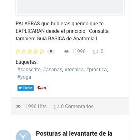
PALABRAS que hubieras querido que te
EXPLICARAN desde el principio. Consulta
también: Guía BASICA de Anatomía I
11996
0
0
Etiquetas:
sanscrito
asanas
tecnica
practica
yoga
Tweet
11996 Hits
0 Comentarios
Posturas al levantarte de la