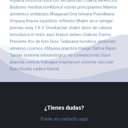
espalda
Historia
nutrición
secuencias
Chakra
beneficios
Budismo
meditacion40once
estrés
principiantes
Mantra
alimentos
embarazo
Bhagavad Gita
Ishvara Pranidhana
Vinyasa Krama
equilibrio
reflexión
Bhakti
arco
iyengar
piernas
sexy
T.K.V. Desikachar
shakti
dolor de cabeza
Introduzca el texto aquí
brazos
bebes
chakras
Eterno
Presente
flor de loto
Dios
Tadasana
hombros
abdomen
universo
cosmos
Abhyasa
pracitca
mango
Sattva Rajas
Tamas
sistema inmunologico
no convencional
clase
plancha
ciencia
Vairagya
respiracion
sistema vascular
Guru
Kosha
cadera
fractal
¿Tienes dudas?
Ponte en contacto aquí