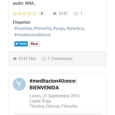
audio: M4A ,
5141
1
0
Etiquetas:
mantras
filosofía
yoga
practica
meditacion40once
Tweet
5141 Hits
1 Comentario
#meditacion40once:
BIENVENIDA
Lunes, 21 Septiembre 2015
Laiyla Yoga
Técnica
Ciencia
Filosofía