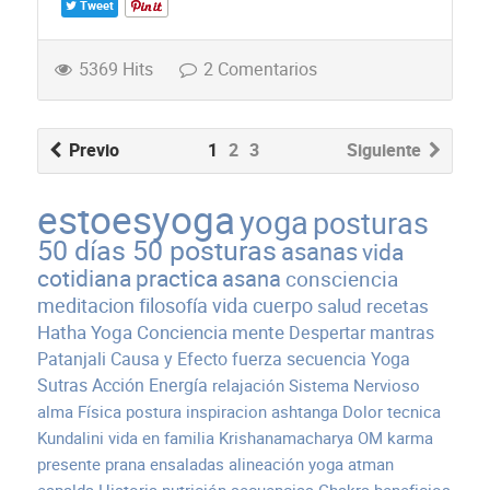
Tweet
5369 Hits
2 Comentarios
Previo
1
2
3
Siguiente
estoesyoga
yoga
posturas
50 días 50 posturas
asanas
vida
cotidiana
practica
asana
consciencia
meditacion
filosofía
vida
cuerpo
salud
recetas
Hatha Yoga
Conciencia
mente
Despertar
mantras
Patanjali
Causa y Efecto
fuerza
secuencia
Yoga
Sutras
Acción
Energía
relajación
Sistema Nervioso
alma
Física
postura
inspiracion
ashtanga
Dolor
tecnica
Kundalini
vida en familia
Krishanamacharya
OM
karma
presente
prana
ensaladas
alineación
yoga atman