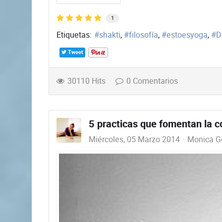
1
Etiquetas:
shakti
filosofía
estoesyoga
D
Tweet
30110 Hits
0 Comentarios
5 practicas que fomentan la 
Miércoles, 05 Marzo 2014
Monica Go