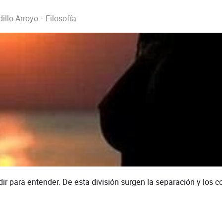
illo Arroyo
Filosofía
r para entender. De esta división surgen la separación y los co