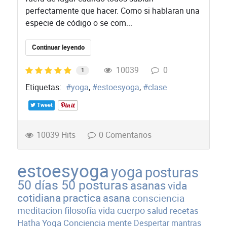
perfectamente que hacer. Como si hablaran una
especie de código o se com...
Continuar leyendo
10039
0
1
Etiquetas:
yoga
estoesyoga
clase
Tweet
10039 Hits
0 Comentarios
estoesyoga
yoga
posturas
50 días 50 posturas
asanas
vida
cotidiana
practica
asana
consciencia
meditacion
filosofía
vida
cuerpo
salud
recetas
Hatha Yoga
Conciencia
mente
Despertar
mantras