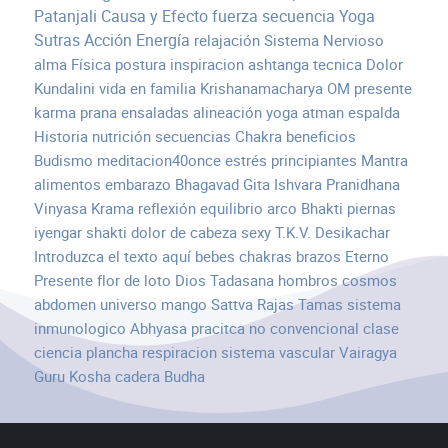
Patanjali
Causa y Efecto
fuerza
secuencia
Yoga
Sutras
Acción
Energía
relajación
Sistema Nervioso
alma
Física
postura
inspiracion
ashtanga
tecnica
Dolor
Kundalini
vida en familia
Krishanamacharya
OM
presente
karma
prana
ensaladas
alineación
yoga atman
espalda
Historia
nutrición
secuencias
Chakra
beneficios
Budismo
meditacion40once
estrés
principiantes
Mantra
alimentos
embarazo
Bhagavad Gita
Ishvara Pranidhana
Vinyasa Krama
reflexión
equilibrio
arco
Bhakti
piernas
iyengar
shakti
dolor de cabeza
sexy
T.K.V. Desikachar
Introduzca el texto aquí
bebes
chakras
brazos
Eterno
Presente
flor de loto
Dios
Tadasana
hombros
cosmos
abdomen
universo
mango
Sattva Rajas Tamas
sistema
inmunologico
Abhyasa
pracitca
no convencional
clase
ciencia
plancha
respiracion
sistema vascular
Vairagya
Guru
Kosha
cadera
Budha