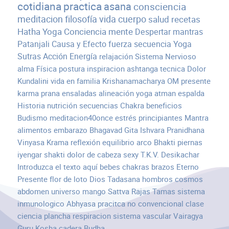
cotidiana
practica
asana
consciencia
meditacion
filosofía
vida
cuerpo
salud
recetas
Hatha Yoga
Conciencia
mente
Despertar
mantras
Patanjali
Causa y Efecto
fuerza
secuencia
Yoga
Sutras
Acción
Energía
relajación
Sistema Nervioso
alma
Física
postura
inspiracion
ashtanga
tecnica
Dolor
Kundalini
vida en familia
Krishanamacharya
OM
presente
karma
prana
ensaladas
alineación
yoga atman
espalda
Historia
nutrición
secuencias
Chakra
beneficios
Budismo
meditacion40once
estrés
principiantes
Mantra
alimentos
embarazo
Bhagavad Gita
Ishvara Pranidhana
Vinyasa Krama
reflexión
equilibrio
arco
Bhakti
piernas
iyengar
shakti
dolor de cabeza
sexy
T.K.V. Desikachar
Introduzca el texto aquí
bebes
chakras
brazos
Eterno
Presente
flor de loto
Dios
Tadasana
hombros
cosmos
abdomen
universo
mango
Sattva Rajas Tamas
sistema
inmunologico
Abhyasa
pracitca
no convencional
clase
ciencia
plancha
respiracion
sistema vascular
Vairagya
Guru
Kosha
cadera
Budha