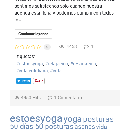
sentirnos satisfechos solo cuando nuestra
agenda esta llena y podemos cumplir con todos
los ...
Continuar leyendo
4453
1
0
Etiquetas:
estoesyoga
relajación
respiracion
vida cotidiana
vida
Tweet
4453 Hits
1 Comentario
estoesyoga
yoga
posturas
50 días 50 posturas
asanas
vida