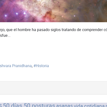
lejo, que el hombre ha pasado siglos tratando de comprender c
sfue...
Ishvara Pranidhana
Historia
s
50 días 50 posturas
asanas
vida cotidiana