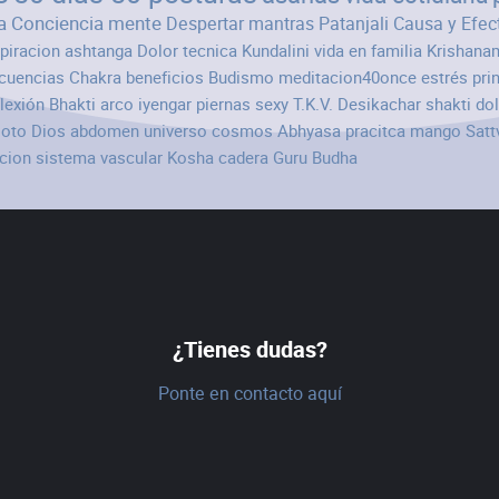
a
Conciencia
mente
Despertar
mantras
Patanjali
Causa y Efec
spiracion
ashtanga
Dolor
tecnica
Kundalini
vida en familia
Krishana
cuencias
Chakra
beneficios
Budismo
meditacion40once
estrés
pri
flexión
Bhakti
arco
iyengar
piernas
sexy
T.K.V. Desikachar
shakti
do
loto
Dios
abdomen
universo
cosmos
Abhyasa
pracitca
mango
Satt
acion
sistema vascular
Kosha
cadera
Guru
Budha
¿Tienes dudas?
Ponte en contacto aquí