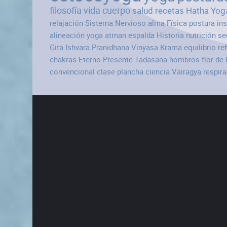
filosofía
vida
cuerpo
salud
recetas
Hatha Yog
relajación
Sistema Nervioso
alma
Física
postura
in
alineación
yoga atman
espalda
Historia
nutrición
se
Gita
Ishvara Pranidhana
Vinyasa Krama
equilibrio
re
chakras
Eterno Presente
Tadasana
hombros
flor de 
convencional
clase
plancha
ciencia
Vairagya
respir