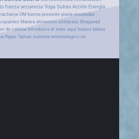
to
fuerza
secuencia
Yoga Sutras
Acción
Energía
macharya
OM
karma
presente
prana
ensaladas
ncipiantes
Mantra
alimentos
embarazo
Bhagavad
lor de cabeza
Introduzca el texto aquí
brazos
bebes
va Rajas Tamas
sistema inmunologico
no