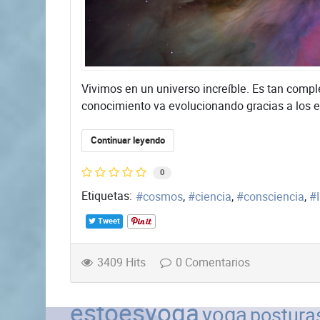
Vivimos en un universo increíble. Es tan comp
conocimiento va evolucionando gracias a los e
Continuar leyendo
0
Etiquetas:
cosmos
ciencia
consciencia
Tweet
3409 Hits
0 Comentarios
estoesyoga
yoga
postura