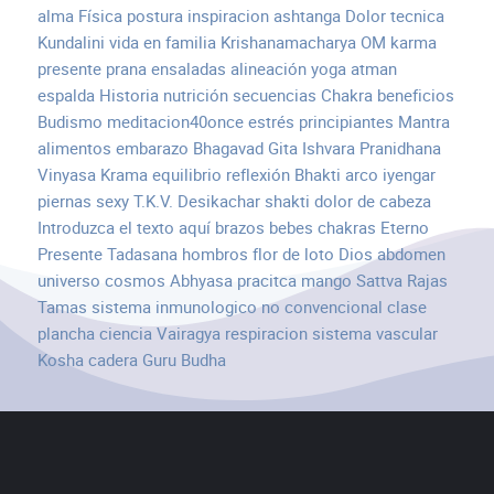
alma
Física
postura
inspiracion
ashtanga
Dolor
tecnica
Kundalini
vida en familia
Krishanamacharya
OM
karma
presente
prana
ensaladas
alineación
yoga atman
espalda
Historia
nutrición
secuencias
Chakra
beneficios
Budismo
meditacion40once
estrés
principiantes
Mantra
alimentos
embarazo
Bhagavad Gita
Ishvara Pranidhana
Vinyasa Krama
equilibrio
reflexión
Bhakti
arco
iyengar
piernas
sexy
T.K.V. Desikachar
shakti
dolor de cabeza
Introduzca el texto aquí
brazos
bebes
chakras
Eterno
Presente
Tadasana
hombros
flor de loto
Dios
abdomen
universo
cosmos
Abhyasa
pracitca
mango
Sattva Rajas
Tamas
sistema inmunologico
no convencional
clase
plancha
ciencia
Vairagya
respiracion
sistema vascular
Kosha
cadera
Guru
Budha