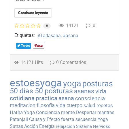
Continuar leyendo
14121
0
0
Etiquetas:
Tadasana
asana
Tweet
14121 Hits
0 Comentarios
estoesyoga
yoga
posturas
50 días 50 posturas
asanas
vida
cotidiana
practica
asana
consciencia
meditacion
filosofía
vida
cuerpo
salud
recetas
Hatha Yoga
Conciencia
mente
Despertar
mantras
Patanjali
Causa y Efecto
fuerza
secuencia
Yoga
Sutras
Acción
Energía
relajación
Sistema Nervioso