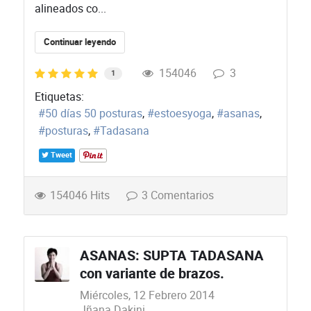
alineados co...
Continuar leyendo
154046
3
1
Etiquetas:
50 días 50 posturas
estoesyoga
asanas
posturas
Tadasana
Tweet
154046 Hits
3 Comentarios
ASANAS: SUPTA TADASANA
con variante de brazos.
Miércoles, 12 Febrero 2014
Jñana Dakini