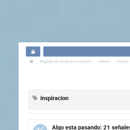
Registro
de Horas de Formación
Videos
Audios
inspiracion
Algo esta pasando: 21 señales