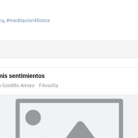
ca
meditacion40once
is sentimientos
 Gordillo Arroyo
Filosofía