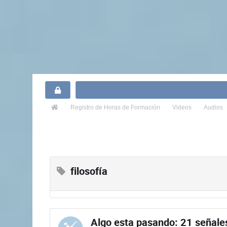
Registro
de Horas de Formación
Videos
Audios
filosofía
Algo esta pasando: 21 señales