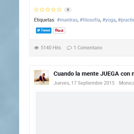
0
Etiquetas:
mantras
filosofía
yoga
practi
Tweet
5140 Hits
1 Comentario
Cuando la mente JUEGA con m
Jueves, 17 Septiembre 2015
Monica