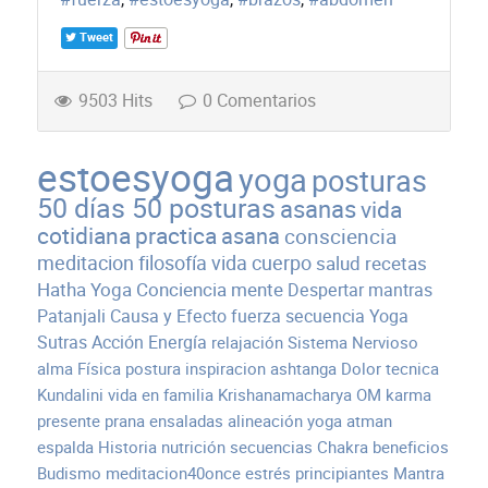
Tweet
9503 Hits
0 Comentarios
estoesyoga
yoga
posturas
50 días 50 posturas
asanas
vida
cotidiana
practica
asana
consciencia
meditacion
filosofía
vida
cuerpo
salud
recetas
Hatha Yoga
Conciencia
mente
Despertar
mantras
Patanjali
Causa y Efecto
fuerza
secuencia
Yoga
Sutras
Acción
Energía
relajación
Sistema Nervioso
alma
Física
postura
inspiracion
ashtanga
Dolor
tecnica
Kundalini
vida en familia
Krishanamacharya
OM
karma
presente
prana
ensaladas
alineación
yoga atman
espalda
Historia
nutrición
secuencias
Chakra
beneficios
Budismo
meditacion40once
estrés
principiantes
Mantra