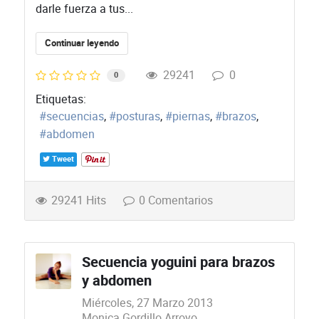
darle fuerza a tus...
Continuar leyendo
29241
0
0
Etiquetas:
secuencias
posturas
piernas
brazos
abdomen
Tweet
29241 Hits
0 Comentarios
Secuencia yoguini para brazos
y abdomen
Miércoles, 27 Marzo 2013
Monica Gordillo Arroyo