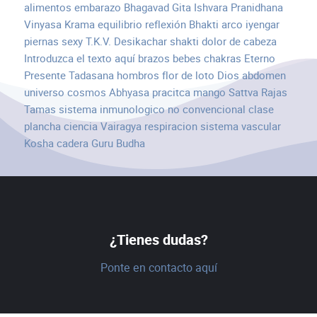
alimentos
embarazo
Bhagavad Gita
Ishvara Pranidhana
Vinyasa Krama
equilibrio
reflexión
Bhakti
arco
iyengar
piernas
sexy
T.K.V. Desikachar
shakti
dolor de cabeza
Introduzca el texto aquí
brazos
bebes
chakras
Eterno
Presente
Tadasana
hombros
flor de loto
Dios
abdomen
universo
cosmos
Abhyasa
pracitca
mango
Sattva Rajas
Tamas
sistema inmunologico
no convencional
clase
plancha
ciencia
Vairagya
respiracion
sistema vascular
Kosha
cadera
Guru
Budha
¿Tienes dudas?
Ponte en contacto aquí