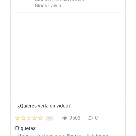
Blogs Laiyla
¿Quieres verla en video?
9503
0
0
Etiquetas:
fuerza
estoesyoga
brazos
abdomen