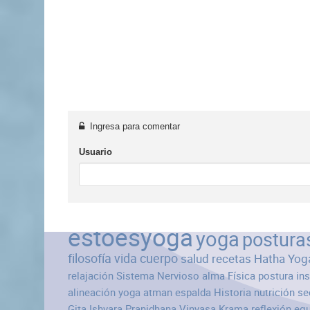
Ingresa para comentar
Usuario
estoesyoga
yoga
postura
filosofía
vida
cuerpo
salud
recetas
Hatha Yog
relajación
Sistema Nervioso
alma
Física
postura
in
alineación
yoga atman
espalda
Historia
nutrición
se
Gita
Ishvara Pranidhana
Vinyasa Krama
reflexión
equ