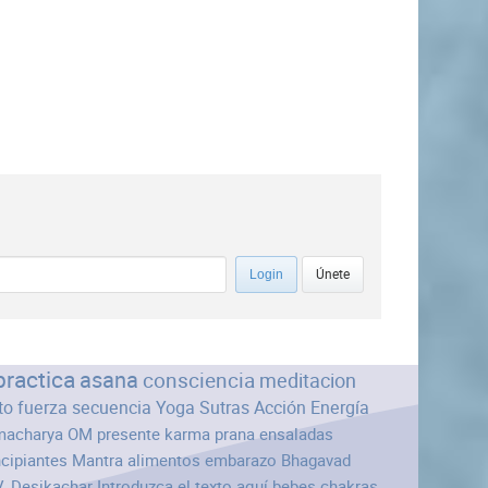
Únete
Login
practica
asana
consciencia
meditacion
to
fuerza
secuencia
Yoga Sutras
Acción
Energía
macharya
OM
presente
karma
prana
ensaladas
ncipiantes
Mantra
alimentos
embarazo
Bhagavad
V. Desikachar
Introduzca el texto aquí
bebes
chakras