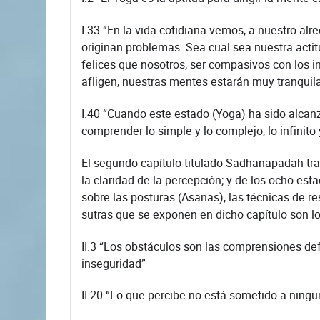
I.33 “En la vida cotidiana vemos, a nuestro al
originan problemas. Sea cual sea nuestra acti
felices que nosotros, ser compasivos con los i
afligen, nuestras mentes estarán muy tranquila
I.40 “Cuando este estado (Yoga) ha sido alca
comprender lo simple y lo complejo, lo infinito y
El segundo capítulo titulado Sadhanapadah trata
la claridad de la percepción; y de los ocho e
sobre las posturas (Asanas), las técnicas de r
sutras que se exponen en dicho capítulo son lo
II.3 “Los obstáculos son las comprensiones def
inseguridad”
II.20 “Lo que percibe no está sometido a ningu