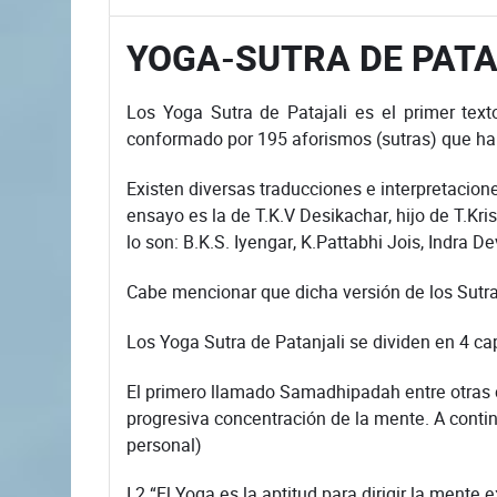
YOGA-SUTRA DE PATA
Los Yoga Sutra de Patajali es el primer tex
conformado por 195 aforismos (sutras) que hab
Existen diversas traducciones e interpretacion
ensayo es la de T.K.V Desikachar, hijo de T.K
lo son: B.K.S. Iyengar, K.Pattabhi Jois, Indra D
Cabe mencionar que dicha versión de los Sutra d
Los Yoga Sutra de Patanjali se dividen en 4 cap
El primero llamado Samadhipadah entre otras co
progresiva concentración de la mente. A contin
personal)
I.2 “El Yoga es la aptitud para dirigir la ment