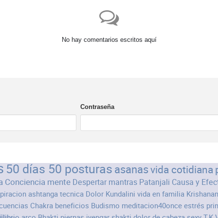
No hay comentarios escritos aquí
Contraseña
s
50 días 50 posturas
asanas
vida cotidiana
a
Conciencia
mente
Despertar
mantras
Patanjali
Causa y Efec
spiracion
ashtanga
tecnica
Dolor
Kundalini
vida en familia
Krishana
cuencias
Chakra
beneficios
Budismo
meditacion40once
estrés
pri
ilibrio
arco
Bhakti
piernas
iyengar
shakti
dolor de cabeza
sexy
T.K.