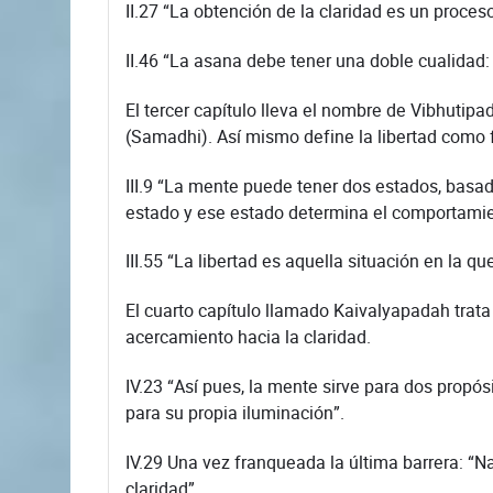
II.27 “La obtención de la claridad es un proces
II.46 “La asana debe tener una doble cualidad: l
El tercer capítulo lleva el nombre de Vibhutipa
(Samadhi). Así mismo define la libertad como f
III.9 “La mente puede tener dos estados, basado
estado y ese estado determina el comportamien
III.55 “La libertad es aquella situación en la q
El cuarto capítulo llamado Kaivalyapadah trata 
acercamiento hacia la claridad.
IV.23 “Así pues, la mente sirve para dos propós
para su propia iluminación”.
IV.29 Una vez franqueada la última barrera: “
claridad”.