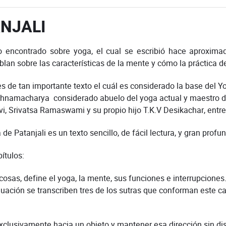
NJALI
to encontrado sobre yoga, el cual se escribió hace aproxi
lan sobre las características de la mente y cómo la práctica d
es de tan importante texto el cuál es considerado la base del Y
rishnamacharya considerado abuelo del yoga actual y maestro d
evi, Srivatsa Ramaswami y su propio hijo T.K.V Desikachar, entre
e Patanjali es un texto sencillo, de fácil lectura, y gran profu
ítulos:
sas, define el yoga, la mente, sus funciones e interrupciones.
uación se transcriben tres de los sutras que conforman este c
e exclusivamente hacia un objeto y mantener esa dirección sin di