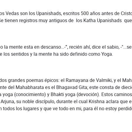
das son los Upanishads, escritos 500 años antes de Cristo. 
e tienen registros muy antiguos de los Katha Upanishads que 
ente esta en descanso…-”, recién ahí, dice el sabio, -"...se 
 de los sentidos y la mente ha sido definido como Yoga.
randes poemas épicos: el Ramayana de Valmiki, y el Mahabh
nte del Mahabharata es el Bhagavad Gita; este consta de diecio
a yoga (conocimiento) y Bhakti yoga (devoción). Estos camino
 Arjuna, su noble discípulo, durante el cual Krishna aclara que 
todos los lugares y que ve todo en mi, para él no estoy perdido