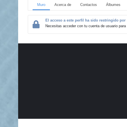
Muro
Acerca de
Contactos
Álbumes
El acceso a este perfil ha sido restringido po
Necesitas acceder con tu cuenta de usuario para e