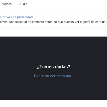
Videos
Audio
r motivos de privacidad.
nviar una solicitud de contacto antes de que puedas ver el perfil de este usu
¿Tienes dudas?
Ponte en contacto aquí