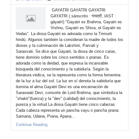
GAYATRI GAYATRI GAYATRI
GAYATRI ( sánscrito : गायत्री, IAST :
gāyatrī) "Gayatri es Brahma, Gayatri es
Vishnu, Gayatri es Shiva, el Gayatri es
Vedas". La diosa Gayatri es adorada como la Trimurti
hindú. Algunos también la consideran la madre de todos los
dioses y la culminación de Lakshmi, Parvati y
Sarasvati. Se dice que Gayatri, la diosa de cinco caras,
tiene dominio sobre los cinco sentidos o pranas. Es
adorada como la deidad, que expresa la incansable
búsqueda del conocimiento y la sabiduría. Según la
literatura védica, se la representa como la forma femenina
de la luz a luz del sol. La luz en sí denota la sabiduría que
ilumina el alma.Gayatri Devi es una encarnación de
Saraswati Devi, consorte de Lord Brahma, que simboliza la
"shakti"(fuerza) y la "dev" (calidad) del conocimiento, la
pureza y la virtud.La diosa Gayatri tiene cinco cabezas.
Cada cabeza representa un pancha vayu o pancha prana:
Samana, Udana, Prana, Apana...
Continue Reading