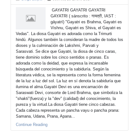
GAYATRI GAYATRI GAYATRI
GAYATRI ( sánscrito : गायत्री, IAST :
gāyatrī) "Gayatri es Brahma, Gayatri es
Vishnu, Gayatri es Shiva, el Gayatri es
Vedas". La diosa Gayatri es adorada como la Trimurti
hindú. Algunos también la consideran la madre de todos los
dioses y la culminación de Lakshmi, Parvati y
Sarasvati. Se dice que Gayatri, la diosa de cinco caras,
tiene dominio sobre los cinco sentidos o pranas. Es
adorada como la deidad, que expresa la incansable
búsqueda del conocimiento y la sabiduría. Según la
literatura védica, se la representa como la forma femenina
de la luz a luz del sol. La luz en sí denota la sabiduría que
ilumina el alma.Gayatri Devi es una encarnación de
Saraswati Devi, consorte de Lord Brahma, que simboliza la
"shakti"(fuerza) y la "dev" (calidad) del conocimiento, la
pureza y la virtud.La diosa Gayatri tiene cinco cabezas.
Cada cabeza representa un pancha vayu o pancha prana:
Samana, Udana, Prana, Apana...
Continue Reading